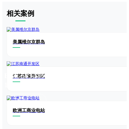
相关案例
美属维尔京群岛
EGE-565-585W-
江苏南通开发区
144N(M10)
了解更多
欧洲工商业电站