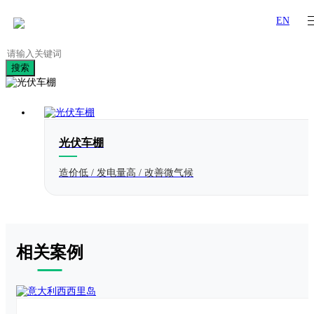
EN
搜索
光伏车棚
造价低 / 发电量高 / 改善微气候
相关案例