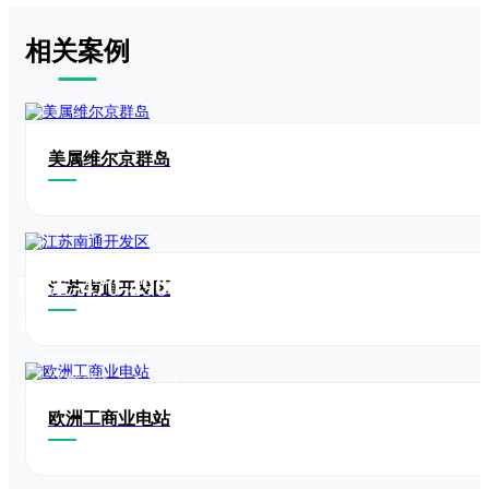
相关案例
美属维尔京群岛
EGE-470-490W-
江苏南通开发区
120N(M10)
了解更多
欧洲工商业电站